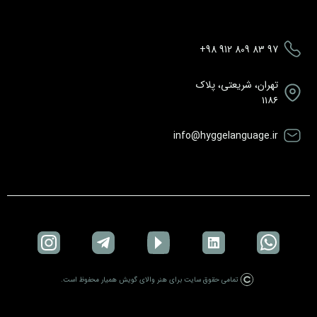
+98 912 809 83 97
تهران، شریعتی، پلاک
۱۱۸۶
info@hyggelanguage.ir
تمامی حقوق سایت برای هنر والای گویش همیار محفوظ است.