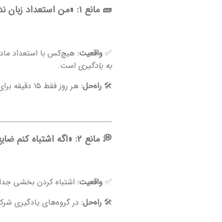
🧱 مانع ۱: «من استعداد زبان ندارم!»
✅
واقعیت:
هیچ‌کس با استعداد مادرز
به یادگیری
است.
🛠
راه‌حل:
هر روز فقط ۱۵ دقیقه برای تمرین اختصاص بده. نه بیشتر، نه کمتر. بعد از ۲۱ روز، متوجه رشد چشمگیر خودت می‌شی.
💭 مانع ۲: «اگه اشتباه کنم ضایع می‌شم»
✅
واقعیت:
اشتباه کردن بخشی جدایی
🛠
راه‌حل:
در گروه‌های یادگیری شرک