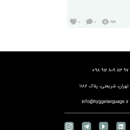
0
0
259
+98 912 809 83 97
تهران، شریعتی، پلاک ۱۱۸۶
info@hyggelanguage.ir