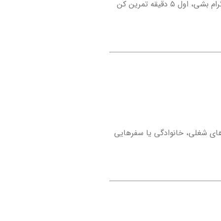
اپلیکیشن یادگیری زبان را کنار آیکون اینستاگرام بگذار! هر بار که ناخودآگاه خواستی وارد اینستاگرام بشی، اول ۵ دقیقه تمرین کن
ت‌های شغلی، خانوادگی یا سفرهایی