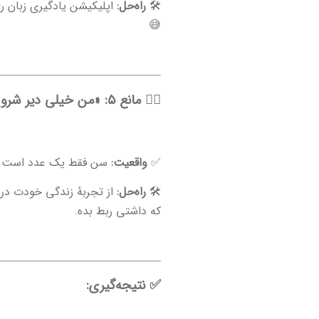
🛠
راه‌حل:
😅
🧍‍♀️ مانع ۵: «من خیلی دیر شروع کردم»
✅
واقعیت:
سن فقط یک عدد است. بزر
🛠
راه‌حل:
از تجربهٔ زندگی خودت در 
که داشتی ربط بده.
✅ نتیجه‌گیری: