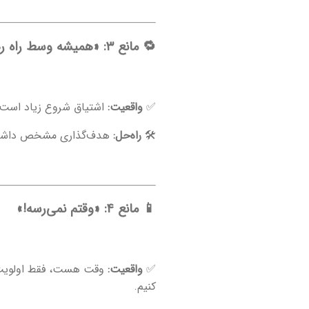
🔁 مانع ۳: «همیشه وسط راه رها می‌کنم»
✅
واقعیت:
اشتیاق شروع زیاد است، و
🛠
راه‌حل:
هدف‌گذاری مشخص داشته باش، مثلاً: «در ۳۰ روز آینده، ۲۰۰ لغت جد
📱 مانع ۴: «وقتم نمی‌رسه!»
✅
واقعیت:
کنیم.