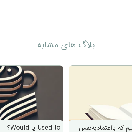
بلاگ های مشابه
 که بااعتماد‌به‌نفس
Used to یا Would؟