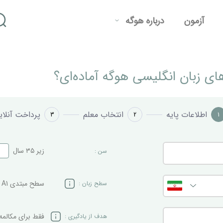
آزمون
درباره هوگه
های زبان انگلیسی هوگه آماده‌ای؟
اطلاعات پایه
انتخاب معلم
پرداخت آنلای
3
2
1
زیر ۳۵ سال
سن
:
سطح مبتدی A1 به بالا
سطح زبان
:
فقط برای مکالمه
هدف از یادگیری
: