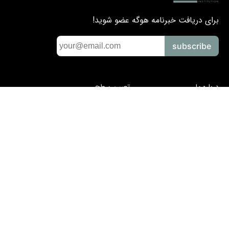
برای دریافت خبرنامه هوگه عضو شوید!
subscribe
درباره ما
تعیین سطح
ارتباط با ما
ویدیو
قوانین
سوالات متداول
+98 912 809 83 97
تهران، شریعتی، پلاک