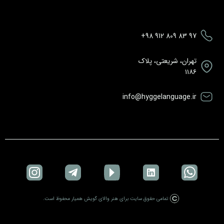
+98 912 809 83 97
تهران، شریعتی، پلاک
۱۱۸۶
info@hyggelanguage.ir
تمامی حقوق سایت برای هنر والای گویش همیار محفوظ است.